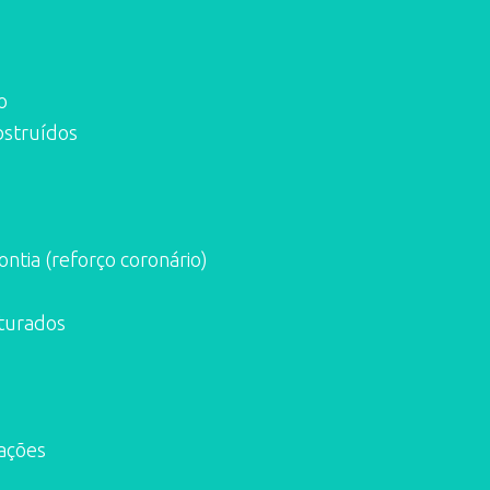
o
bstruídos
tia (reforço coronário)
turados
rações