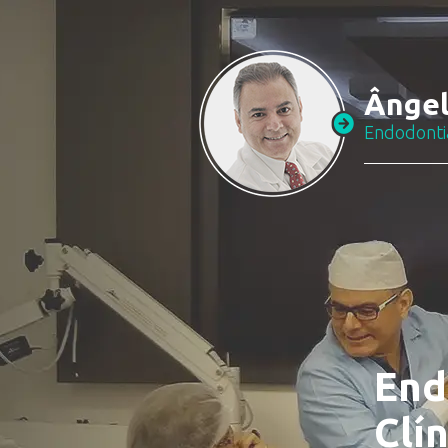
Ânge
Endodontia
End
Clín