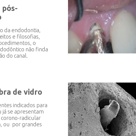
 pós-
o
o da endodontia,
itos e filosofias,
ocedimentos, o
dodôntico não finda
o do canal.
bra de vidro
ntes indicados para
u já se apresentam
 corono-radicular
, ou por grandes