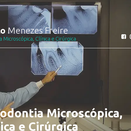
lo
Menezes Freire
 Microscópica, Clínica e Cirúrgica
odontia Microscópica,
ica e Cirúrgica