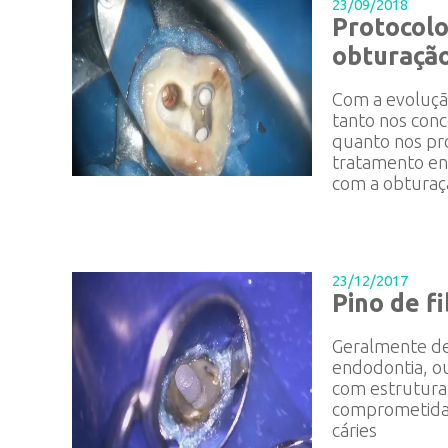
23/09/2018
Protocolo
obturaçã
Com a evoluçã
tanto nos conce
quanto nos pr
tratamento en
com a obturaçã
23/12/2017
Pino de fi
Geralmente de
endodontia, o
com estrutura
comprometida
cáries