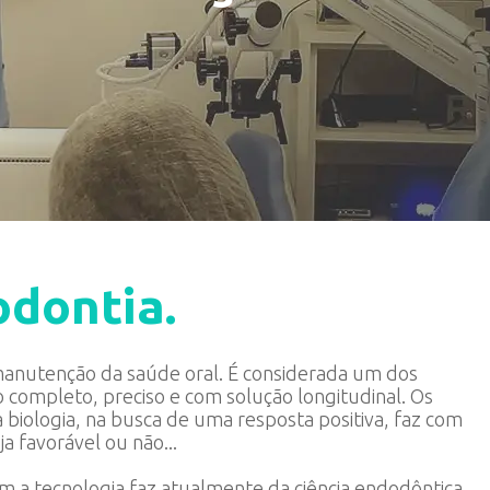
dontia.
anutenção da saúde oral. É considerada um dos
completo, preciso e com solução longitudinal. Os
biologia, na busca de uma resposta positiva, faz com
a favorável ou não...
om a tecnologia faz atualmente da ciência endodôntica