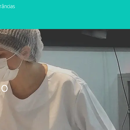
râncias
io