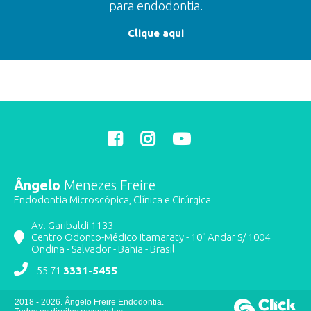
para endodontia.
Clique aqui
Ângelo
Menezes Freire
Endodontia Microscópica, Clínica e Cirúrgica
Av. Garibaldi 1133
Centro Odonto-Médico Itamaraty - 10° Andar S/ 1004
Ondina - Salvador - Bahia - Brasil
55 71
3331-5455
2018 - 2026. Ângelo Freire Endodontia.